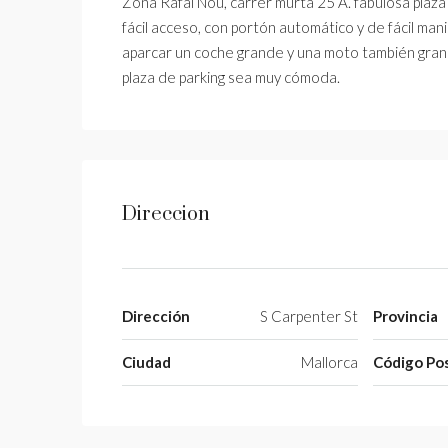
Zona Rafal Nou, carrer murta 25 A. fabulosa plaz
fácil acceso, con portón automático y de fácil man
aparcar un coche grande y una moto también grand
plaza de parking sea muy cómoda.
Direccion
Dirección
S Carpenter St
Provincia
Ciudad
Mallorca
Código Pos