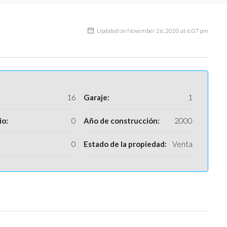
Updated on November 26, 2020 at 6:07 pm
16
Garaje:
1
io:
0
Año de construcción:
2000
0
Estado de la propiedad:
Venta