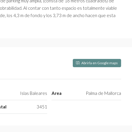
a de parking muy amplia, (consta de 16 metros cuadrados) de
iobrabilidad. Al contar con tanto espacio es totalmente viable
e, los 4,3 m de fondo y los 3,73 m de ancho hacen que esta
Abrirla en Google maps
Islas Baleares
Area
Palma de Mallorca
tal
3451